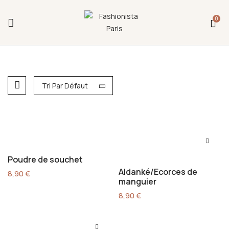
Fermeture annuelle du 17 juillet 16h au 12 août.
0
L'ajout au panier est indisponible et aucune
commande ni remise en main propre ne sera
possible durant cette période.
Tri Par Défaut
Poudre de souchet
Aldanké/Ecorces de
8,90
€
manguier
8,90
€