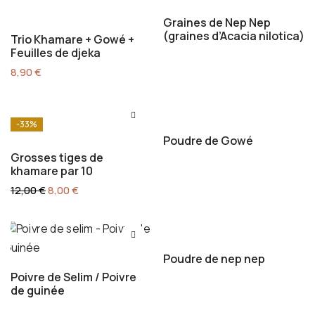
Graines de Nep Nep
(graines d’Acacia nilotica)
Trio Khamare + Gowé +
Feuilles de djeka
8,90
€
-33%
Poudre de Gowé
Grosses tiges de
khamare par 10
Le
Le
12,00
€
8,00
€
prix
prix
initial
actuel
était :
est :
12,00 €.
8,00 €.
Poudre de nep nep
Poivre de Selim / Poivre
de guinée