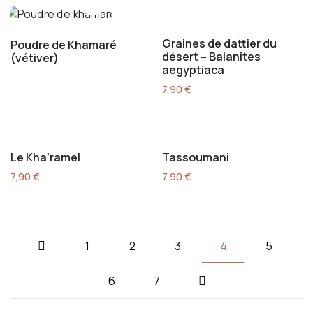
Graines de dattier du
Poudre de Khamaré
désert – Balanites
(vétiver)
aegyptiaca
7,90
€
Le Kha’ramel
Tassoumani
7,90
€
7,90
€
1
2
3
4
5
6
7