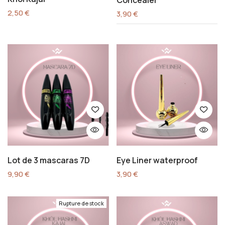
Concealer
2,50
€
3,90
€
Lot de 3 mascaras 7D
Eye Liner waterproof
9,90
€
3,90
€
Rupture de stock