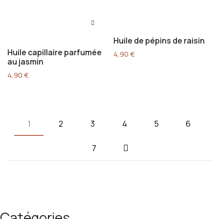
Huile de pépins de raisin
Huile capillaire parfumée
4,90
€
au jasmin
4,90
€
1
2
3
4
5
6
7
Catégories