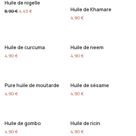
Huile de nigelle
Huile de Khamare
Le
Le
8,90
€
4,45
€
prix
prix
4,90
€
initial
actuel
était :
est :
8,90 €.
4,45 €.
Huile de curcuma
Huile de neem
4,90
€
4,90
€
Pure huile de moutarde
Huile de sésame
4,90
€
4,90
€
Huile de gombo
Huile de ricin
4,90
€
4,90
€