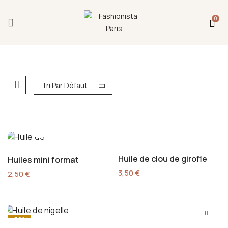
Fermeture annuelle du 17 juillet 16h au 12 août.
0
L'ajout au panier est indisponible et aucune
commande ni remise en main propre ne sera
possible durant cette période.
Tri Par Défaut
Huile de clou de girofle
Huiles mini format
3,50
€
2,50
€
-50%