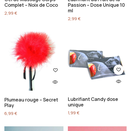
Complet – Noix de Coco
Passion – Dose Unique 10
ml
2,99
€
2,99
€
Lubrifiant Candy dose
Plumeau rouge – Secret
unique
Play
1,99
€
6,99
€