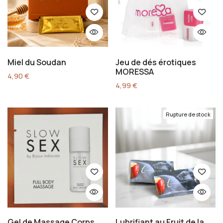
Miel du Soudan
Jeu de dés érotiques
MORESSA
4,90
€
4,99
€
Rupture de stock
Gel de Massage Corps
Lubrifiant au Fruit de la