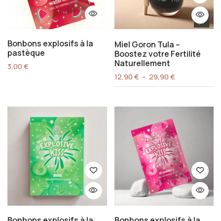
Bonbons explosifs à la
Miel Goron Tula –
pastèque
Boostez votre Fertilité
Naturellement
3,00
€
12,90
€
–
29,90
€
Bonbons explosifs à la
Bonbons explosifs à la