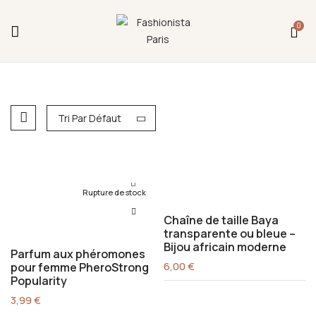
Fermeture annuelle du 17 juillet 16h au 12 août.
0
L'ajout au panier est indisponible et aucune
commande ni remise en main propre ne sera
possible durant cette période.
Tri Par Défaut
Rupture de stock
Chaîne de taille Baya
transparente ou bleue –
Bijou africain moderne
Parfum aux phéromones
6,00
€
pour femme PheroStrong
Popularity
3,99
€