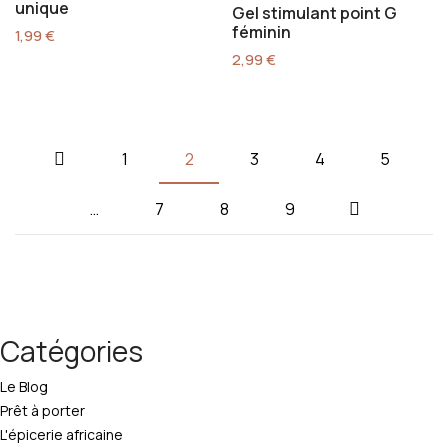
unique
Gel stimulant point G
féminin
1,99
€
2,99
€
1
2
3
4
5
…
7
8
9
Catégories
Le Blog
Prêt à porter
L'épicerie africaine