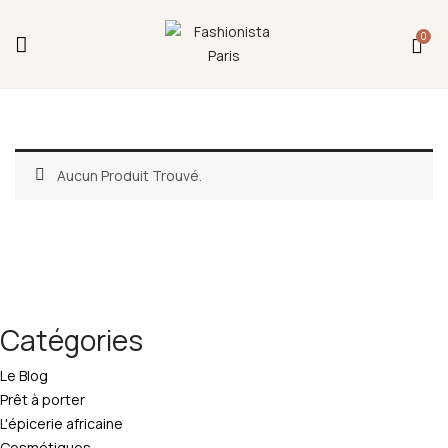
Fermeture annuelle du 17 juillet 16h au 12 août.
0
L'ajout au panier est indisponible et aucune
commande ni remise en main propre ne sera
possible durant cette période.
Aucun Produit Trouvé.
Catégories
Le Blog
Prêt à porter
L'épicerie africaine
Cosmétiques