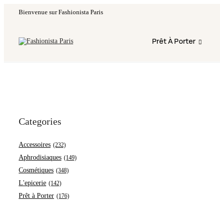
Bienvenue sur Fashionista Paris
Fermeture annuelle du 17 juillet 16h au 12 août. 
Prêt À Porter
Categories
Accessoires
(232)
Aphrodisiaques
(149)
Cosmétiques
(348)
L'epicerie
(142)
Prêt à Porter
(176)