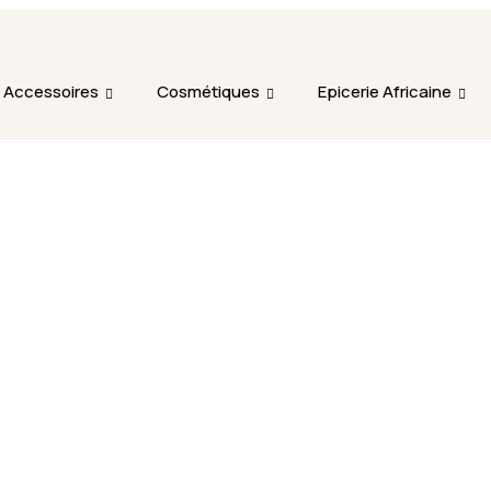
L'ajout au panier est indisponible et aucune commande ni r
période.
Accessoires
Cosmétiques
Epicerie Africaine