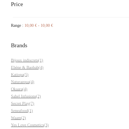
Price
Range :
10,00
€
-
10,00
€
Brands
Bijoux indiscrets
(1)
Ebène & Baobab
(4)
Katiopa
(5)
Naturaequa
(4)
Okaara
(4)
Sahel Infusions
(2)
Secret Play
(7)
Seneafood
(1)
Waam
(2)
Yes Love Cosmetics
(3)