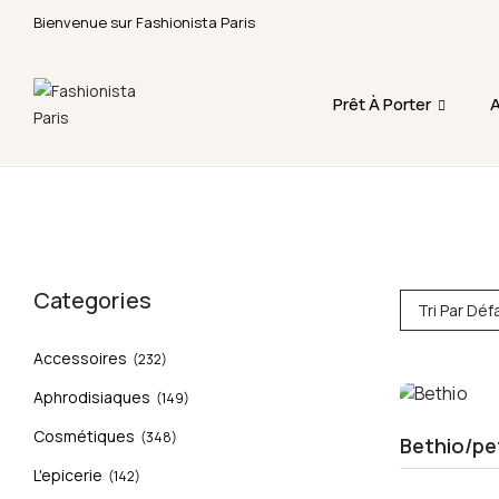
Bienvenue sur Fashionista Paris
Fermeture annuelle du 17 juillet 16h au 12 août. 
Prêt À Porter
A
Categories
Tri Par Déf
Accessoires
(232)
Aphrodisiaques
(149)
Cosmétiques
(348)
Bethio/pe
L'epicerie
(142)