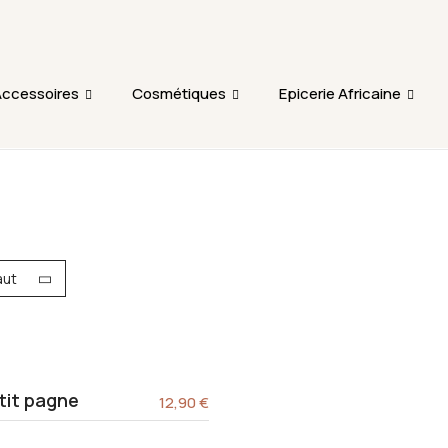
L'ajout au panier est indisponible et aucune commande ni r
période.
ccessoires
Cosmétiques
Epicerie Africaine
aut
tit pagne
12,90
€