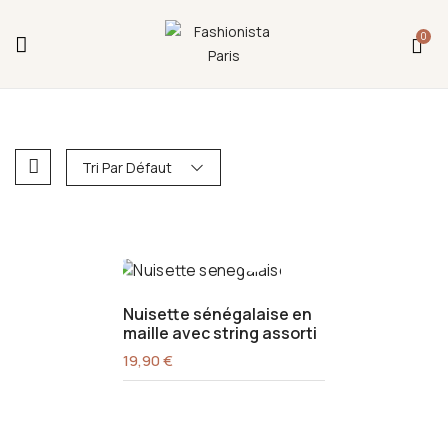
Fermeture annuelle du 17 juillet 16h au 12 août.
0
L'ajout au panier est indisponible et aucune
commande ni remise en main propre ne sera
possible durant cette période.
Tri Par Défaut
Nuisette sénégalaise en
maille avec string assorti
19,90
€