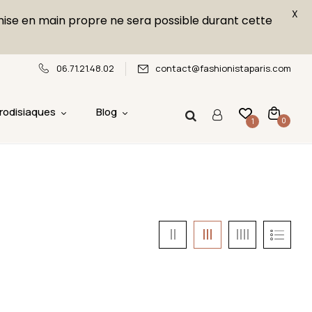
X
emise en main propre ne sera possible durant cette
06.71.21.48.02
contact@fashionistaparis.com
rodisiaques
Blog
0
1