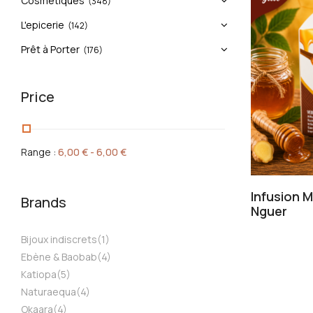
Cosmétiques
(348)
L'epicerie
(142)
Prêt à Porter
(176)
Price
Range :
6,00
€
-
6,00
€
Infusion 
Brands
Nguer
Bijoux indiscrets
(1)
Ebène & Baobab
(4)
Katiopa
(5)
Naturaequa
(4)
Okaara
(4)