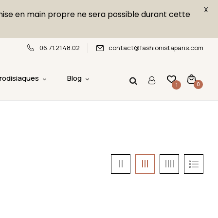
X
emise en main propre ne sera possible durant cette
06.71.21.48.02
contact@fashionistaparis.com
rodisiaques
Blog
0
1