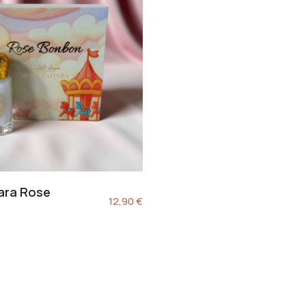
ara Rose
12,90
€