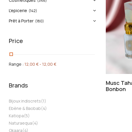
Cosmétiques
(348)
L'epicerie
(142)
Prêt à Porter
(180)
Price
Range :
12,00
€
-
12,00
€
Musc Tah
Brands
Bonbon
Bijoux indiscrets
(1)
Ebène & Baobab
(4)
Katiopa
(5)
Naturaequa
(4)
Okaara
(4)