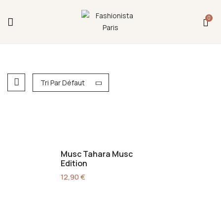
Fermeture annuelle du 17 juillet 16h au 12 août.
0
L'ajout au panier est indisponible et aucune
commande ni remise en main propre ne sera
possible durant cette période.
Tri Par Défaut
Musc Tahara Musc
Edition
12,90
€