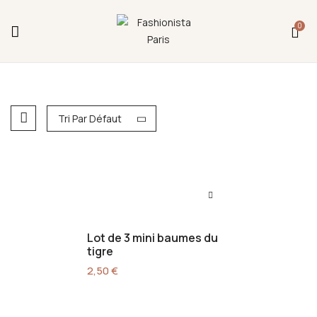
Fermeture annuelle du 17 juillet 16h au 12 août.
0
L'ajout au panier est indisponible et aucune
commande ni remise en main propre ne sera
possible durant cette période.
Tri Par Défaut
Lot de 3 mini baumes du
tigre
2,50
€