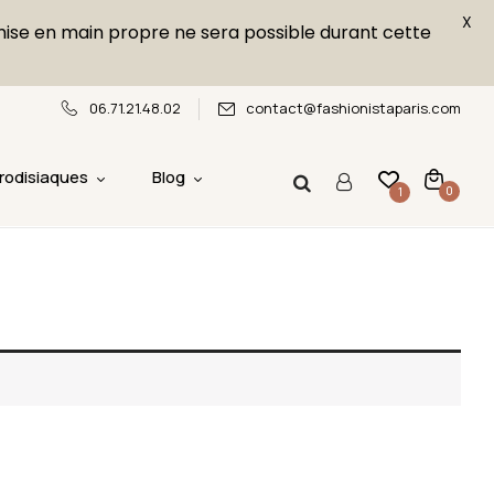
X
emise en main propre ne sera possible durant cette
06.71.21.48.02
contact@fashionistaparis.com
rodisiaques
Blog
0
1