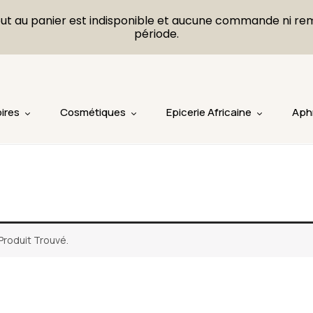
L'ajout au panier est indisponible et aucune commande ni r
période.
ires
Cosmétiques
Epicerie Africaine
Aph
Produit Trouvé.