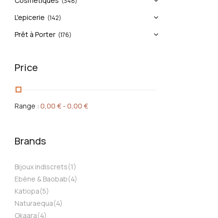
Cosmétiques
(348)
L'epicerie
(142)
Prêt à Porter
(176)
Price
Range :
0,00
€
-
0,00
€
Brands
Bijoux indiscrets
(1)
Ebène & Baobab
(4)
Katiopa
(5)
Naturaequa
(4)
Okaara
(4)