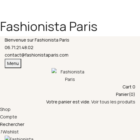
Fermeture annuelle du 17 juillet 16h au 12 août.
L'ajout au panier est indisponible et aucune
commande ni remise en main propre ne sera
Fashionista Paris
possible durant cette période.
Bienvenue sur Fashionista Paris
06.71.21.48.02
contact@fashionistaparis.com
Menu
Cart
0
Panier(0)
Votre panier est vide.
Voir tous les produits
Shop
Compte
Rechercher
1
Wishlist