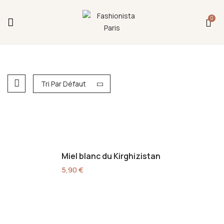
Fermeture annuelle du 17 juillet 16h au 12 août.
0
L'ajout au panier est indisponible et aucune
commande ni remise en main propre ne sera
possible durant cette période.
Tri Par Défaut
Miel blanc du Kirghizistan
5,90
€