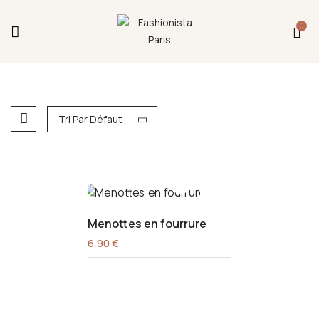
Fermeture annuelle du 17 juillet 16h au 12 août.
0
L'ajout au panier est indisponible et aucune
commande ni remise en main propre ne sera
possible durant cette période.
Tri Par Défaut
Menottes en fourrure
6,90
€