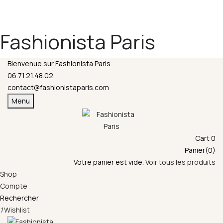
Fermeture annuelle du 17 juillet 16h au 12 août.
L'ajout au panier est indisponible et aucune
commande ni remise en main propre ne sera
Fashionista Paris
possible durant cette période.
Bienvenue sur Fashionista Paris
06.71.21.48.02
contact@fashionistaparis.com
Menu
Cart
0
Panier(0)
Votre panier est vide.
Voir tous les produits
Shop
Compte
Rechercher
1
Wishlist