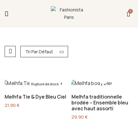
Fermeture annuelle du 17 juillet 16h au 12 août.
0
L'ajout au panier est indisponible et aucune
commande ni remise en main propre ne sera
possible durant cette période.
Tri Par Défaut
Rupture de stock
Melhfa Tie & Dye Bleu Ciel
Melhfa traditionnelle
brodée – Ensemble bleu
21,90
€
avec haut assorti
29,90
€