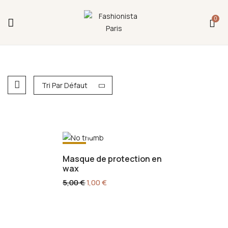
Fermeture annuelle du 17 juillet 16h au 12 août.
0
L'ajout au panier est indisponible et aucune
commande ni remise en main propre ne sera
possible durant cette période.
Tri Par Défaut
-80%
Masque de protection en
wax
5,00
€
1,00
€