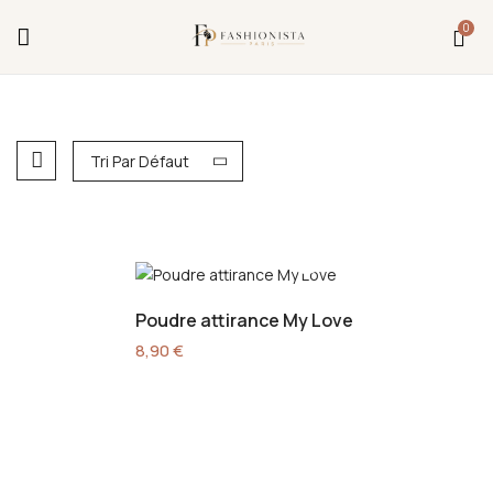
Fermeture annuelle du 17 juillet 16h au 12 août.
0
L'ajout au panier est indisponible et aucune
commande ni remise en main propre ne sera
possible durant cette période.
Tri Par Défaut
Poudre attirance My Love
8,90
€