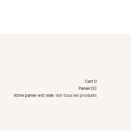
emise en main propre ne sera possible durant cette
Cart
0
Panier(0)
Votre panier est vide.
Voir tous les produits