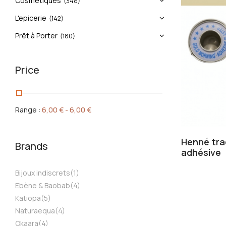
Cosmétiques
(348)
L'epicerie
(142)
Prêt à Porter
(180)
Price
Range :
6,00
€
-
6,00
€
Henné tra
Brands
adhésive
Bijoux indiscrets
(1)
Ebène & Baobab
(4)
Katiopa
(5)
Naturaequa
(4)
Okaara
(4)