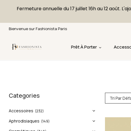
Fermeture annuelle du 17 juillet 16h au 12 août. 
Bienvenue sur Fashionista Paris
Prêt À Porter
Accesso
Categories
Tri Par Déf
Accessoires
(232)
Aphrodisiaques
(149)