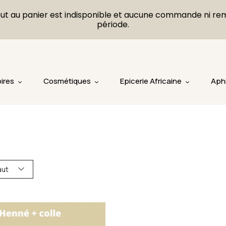
L'ajout au panier est indisponible et aucune commande ni r
période.
ires
Cosmétiques
Epicerie Africaine
Aph
aut