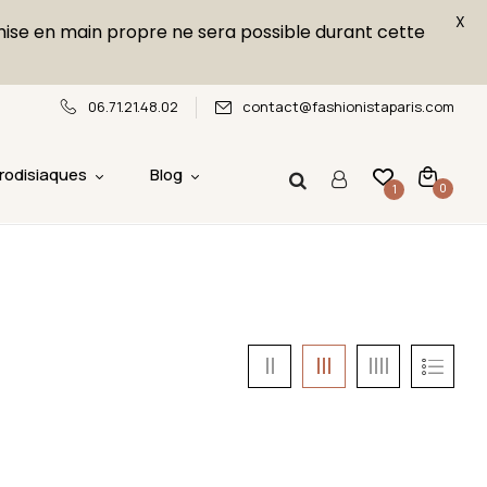
X
emise en main propre ne sera possible durant cette
06.71.21.48.02
contact@fashionistaparis.com
rodisiaques
Blog
0
1