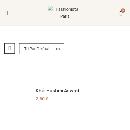
Fermeture annuelle du 17 juillet 16h au 12 août.
0
L'ajout au panier est indisponible et aucune
commande ni remise en main propre ne sera
possible durant cette période.
Tri Par Défaut
Khôl Hashmi Aswad
2,50
€