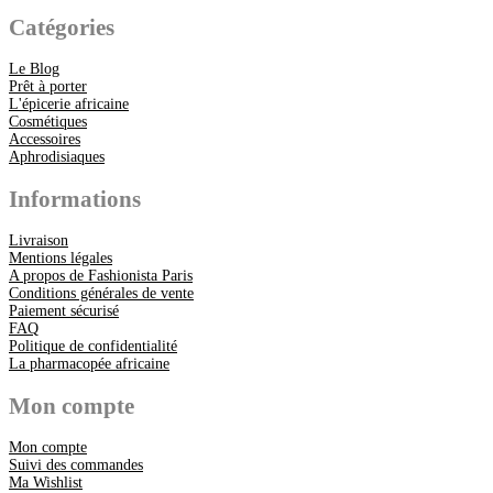
Catégories
Le Blog
Prêt à porter
L'épicerie africaine
Cosmétiques
Accessoires
Aphrodisiaques
Informations
Livraison
Mentions légales
A propos de Fashionista Paris
Conditions générales de vente
Paiement sécurisé
FAQ
Politique de confidentialité
La pharmacopée africaine
Mon compte
Mon compte
Suivi des commandes
Ma Wishlist