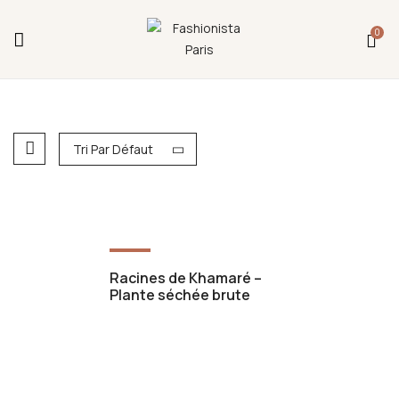
Fermeture annuelle du 17 juillet 16h au 12 août.
0
L'ajout au panier est indisponible et aucune
commande ni remise en main propre ne sera
possible durant cette période.
Tri Par Défaut
Hot
Racines de Khamaré –
Plante séchée brute