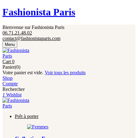
Fermeture annuelle du 17 juillet 16h au 12 août.
Fashionista Paris
L'ajout au panier est indisponible et aucune
commande ni remise en main propre ne sera
possible durant cette période.
Bienvenue sur Fashionista Paris
06.71.21.48.02
contact@fashionistaparis.com
Menu
Cart
0
Panier(0)
Votre panier est vide.
Voir tous les produits
Shop
Compte
Rechercher
1
Wishlist
Prêt à porter