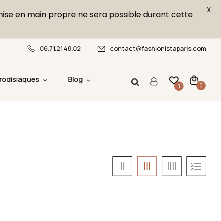
X
emise en main propre ne sera possible durant cette
06.71.21.48.02
contact@fashionistaparis.com
rodisiaques
Blog
0
1