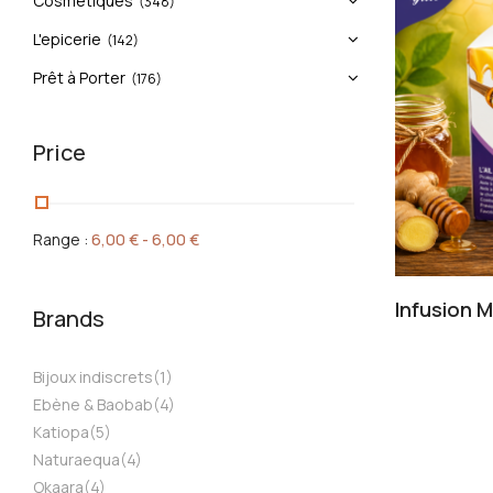
Cosmétiques
(348)
L'epicerie
(142)
Prêt à Porter
(176)
Price
Range :
6,00
€
-
6,00
€
Infusion M
Brands
Bijoux indiscrets
(1)
Ebène & Baobab
(4)
Katiopa
(5)
Naturaequa
(4)
Okaara
(4)