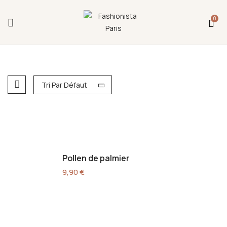
Fermeture annuelle du 17 juillet 16h au 12 août.
0
L'ajout au panier est indisponible et aucune
commande ni remise en main propre ne sera
possible durant cette période.
Tri Par Défaut
Pollen de palmier
9,90
€