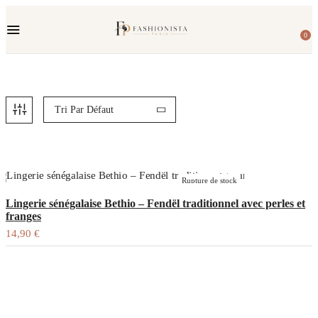
Fermeture annuelle du 17 juillet 16h au 12 août. L'ajout au
panier est indisponible et aucune commande ni remise
0
en main propre ne sera possible durant cette période.
Tri Par Défaut
Rupture de stock
Lingerie sénégalaise Bethio – Fendël traditionnel avec perles et
franges
14,90
€