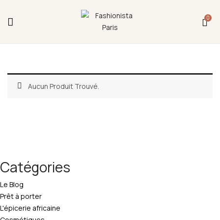
Fermeture annuelle du 17 juillet 16h au 12 août.
0
L'ajout au panier est indisponible et aucune
commande ni remise en main propre ne sera
possible durant cette période.
Aucun Produit Trouvé.
Catégories
Le Blog
Prêt à porter
L'épicerie africaine
Cosmétiques