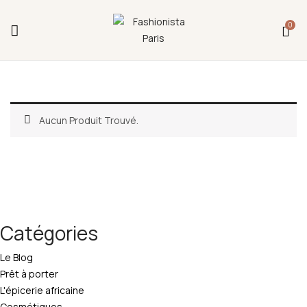
Fermeture annuelle du 17 juillet 16h au 12 août.
0
L'ajout au panier est indisponible et aucune
commande ni remise en main propre ne sera
possible durant cette période.
Aucun Produit Trouvé.
Catégories
Le Blog
Prêt à porter
L'épicerie africaine
Cosmétiques