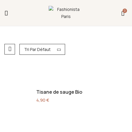
Fermeture annuelle du 17 juillet 16h au 12 août.
0
L'ajout au panier est indisponible et aucune
commande ni remise en main propre ne sera
possible durant cette période.
Tri Par Défaut
Tisane de sauge Bio
4,90
€