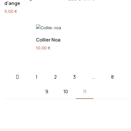
d’ange
5,00
€
Collier Noa
10,00
€
1
2
3
…
8
9
10
11