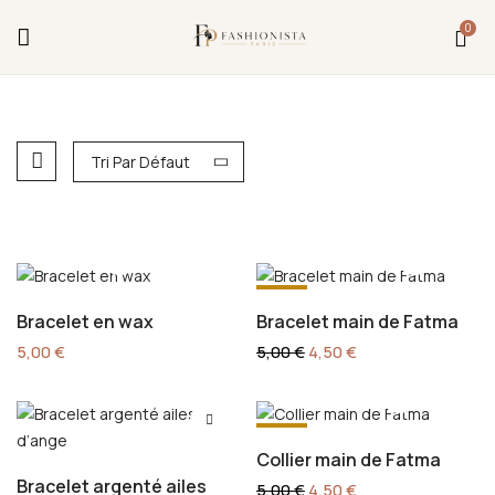
Fermeture annuelle du 17 juillet 16h au 12 août.
0
L'ajout au panier est indisponible et aucune
commande ni remise en main propre ne sera
possible durant cette période.
Tri Par Défaut
-10%
Bracelet en wax
Bracelet main de Fatma
5,00
€
5,00
€
4,50
€
-10%
Collier main de Fatma
Bracelet argenté ailes
5,00
€
4,50
€