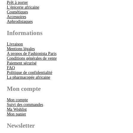
Prêt à porter
L'épicerie africaine
Cosmétiques
Accessoires
Aphrodisiaques
Informations
Livraison
Mentions légales
A propos de Fashionista Paris
Conditions générales de vente
Paiement sécurisé
FAQ
Politique de confidentialité
La pharmacopée africaine
Mon compte
Mon compte
Suivi des commandes
Ma Wishlist
Mon panier
Newsletter