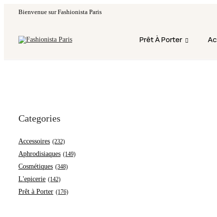
Bienvenue sur Fashionista Paris
Fermeture annuelle du 17 juillet 16h au 12 août. 
Prêt À Porter
Ac
Categories
Accessoires
(232)
Aphrodisiaques
(149)
Cosmétiques
(348)
L'epicerie
(142)
Prêt à Porter
(176)