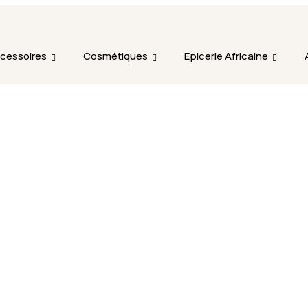
L'ajout au panier est indisponible et aucune commande ni r
période.
cessoires
Cosmétiques
Epicerie Africaine