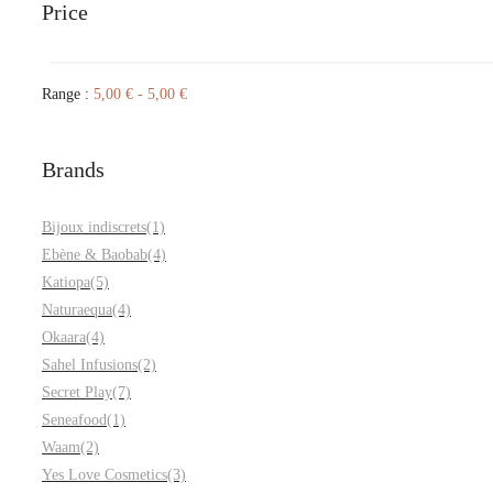
Price
Range :
5,00
€
-
5,00
€
Brands
Bijoux indiscrets
(1)
Ebène & Baobab
(4)
Katiopa
(5)
Naturaequa
(4)
Okaara
(4)
Sahel Infusions
(2)
Secret Play
(7)
Seneafood
(1)
Waam
(2)
Yes Love Cosmetics
(3)