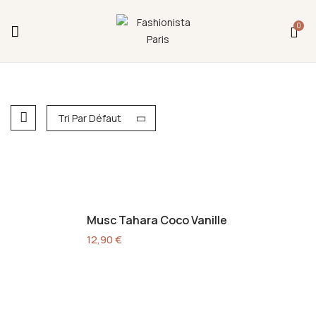
Fermeture annuelle du 17 juillet 16h au 12 août.
0
L'ajout au panier est indisponible et aucune
commande ni remise en main propre ne sera
possible durant cette période.
Tri Par Défaut
Musc Tahara Coco Vanille
12,90
€