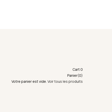
emise en main propre ne sera possible durant cette
Cart
0
Panier(0)
Votre panier est vide.
Voir tous les produits