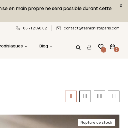
X
emise en main propre ne sera possible durant cette
06.71.21.48.02
contact@fashionistaparis.com
rodisiaques
Blog
0
1
Rupture de stock