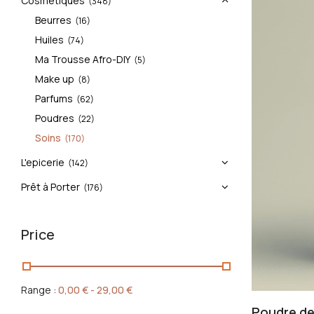
Cosmétiques
(348)
Beurres
(16)
Huiles
(74)
Ma Trousse Afro-DIY
(5)
Make up
(8)
Parfums
(62)
Poudres
(22)
Soins
(170)
L'epicerie
(142)
Prêt à Porter
(176)
Price
Range :
0,00
€
-
29,00
€
Poudre de