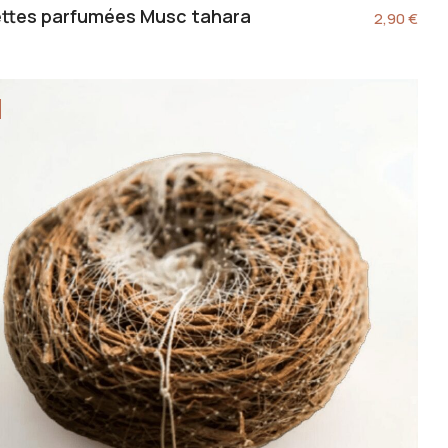
ettes parfumées Musc tahara
2,90
€