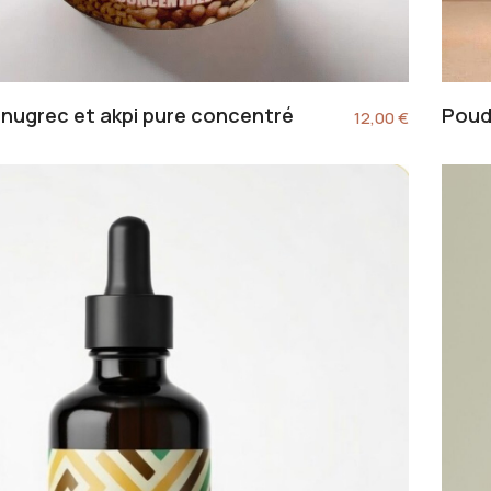
enugrec et akpi pure concentré
Poud
12,00
€