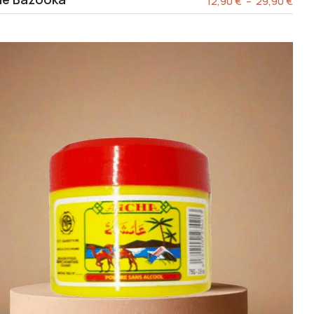
12,90
€
–
29,90
€