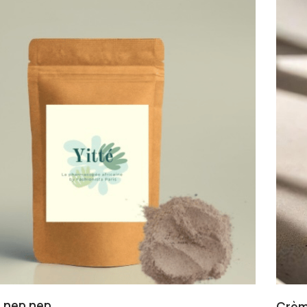
 nep nep
Crèm