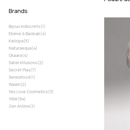
Brands
Bijoux indiscrets
(1)
Ebène & Baobab
(4)
Katiopa
(5)
Naturaequa
(4)
Okaara
(4)
Sahel Infusions
(2)
Secret Play
(7)
Seneafood
(1)
Waam
(2)
Yes Love Cosmetics
(3)
Yitté
(94)
Zen Arôme
(1)