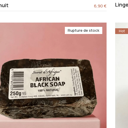
Ling
nuit
6,90
€
Rupture de stock
Hot