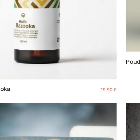
Poud
ooka
19,90
€