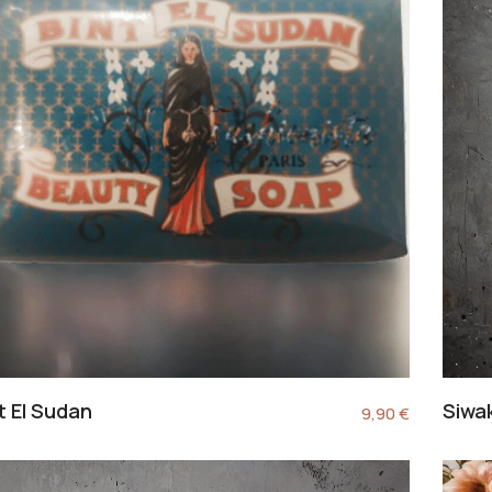
t El Sudan
Siwak
9,90
€