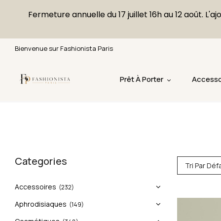
Fermeture annuelle du 17 juillet 16h au 12 août. 
Bienvenue sur Fashionista Paris
Prêt À Porter
Accesso
Categories
Tri Par Déf
Accessoires
(232)
Aphrodisiaques
(149)